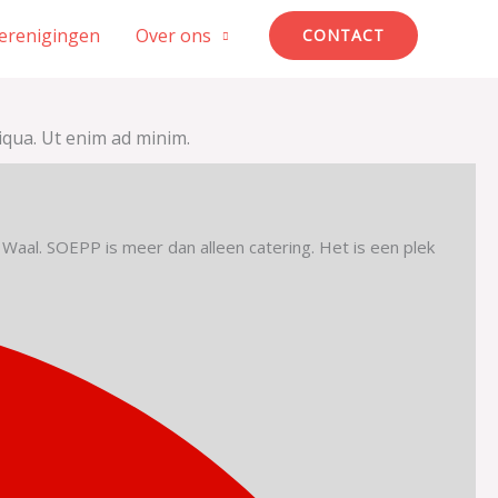
erenigingen
Over ons
CONTACT
iqua. Ut enim ad minim.
Waal. SOEPP is meer dan alleen catering. Het is een plek