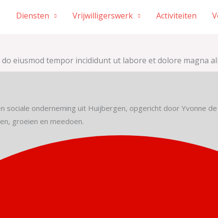
e
Diensten
Vrijwilligerswerk
Activiteiten
V
ed do eiusmod tempor incididunt ut labore et dolore magna al
en sociale onderneming uit Huijbergen, opgericht door Yvonne de 
ren, groeien en meedoen.